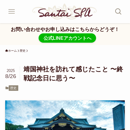
お問い合わせやお申し込みはこちらからどうぞ！
公式LINEアカウントへ
ホーム
歴史
靖国神社を訪れて感じたこと 〜終
2025
8/26
戦記念日に思う〜
歴史