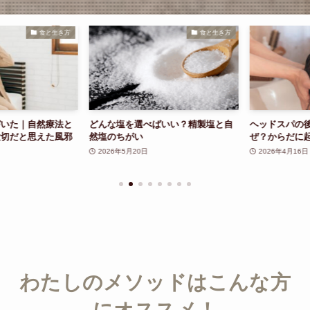
食と生き方
食と生き方
いた｜自然療法と
どんな塩を選べばいい？精製塩と自
ヘッドスパの後
切だと思えた風邪
然塩のちがい
ぜ？からだに起
2026年5月20日
2026年4月16日
わたしのメソッドはこんな方
にオススメ！