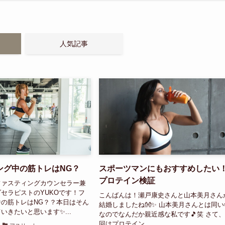
人気記事
ング中の筋トレはNG？
スポーツマンにもおすすめしたい
プロテイン検証
ファスティングカウンセラー兼
セラピストのYUKOです！フ
こんばんは！瀬戸康史さんと山本美月さん
の筋トレはNG？？本日はそん
結婚しましたね👐✨ 山本美月さんとは同い
いきたいと思います✨...
なのでなんだか親近感な私です🎵笑 さて
回はプロテイン...