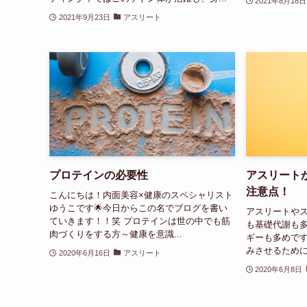
2021年8月18日
2021年9月23日
アスリート
プロテインの必要性
アスリート
注意点！
こんにちは！内面美容×健康のスペシャリスト
ゆうこです🌟今日からこの名でブログを書い
アスリートや
ていきます！！笑 プロテインは世の中でも筋
も基礎代謝も
肉づくりをする方～健康を意識...
ギーも多めです
みさせるために
2020年6月16日
アスリート
2020年6月8日